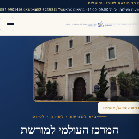
אתר מורשת לאומי · ירושלים
שעות פעילות: א׳–ה׳ 09:00–14:00 · בתיאום מראש
טל׳ 02-6235811
וואטסאפ 054-9901416
 מחנה ישראל, ירושלים
בית למורשת · לשירה · לפיוט
המרכז העולמי למורשת