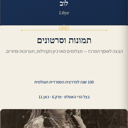
לוב
Libye
תמונות וסרטונים
הצצה לאוסף המרכז — תצלומים מארכיון הקהילות, תערוכות וסיורים.
סרטון תדמית · המרכז העולמי למורשת יהדות צפון אפריקה
100 שנה לפדרציה הספרדית העולמית
בצל הרי האטלס · פרק 6 · כאן 11